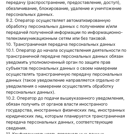
передачу (распространение, предоставление, доступ),
обезличивание, блокирование, удаление и уничтожение
ОБЩЕСТВО С ОГРАНИЧЕННОЙ
Услуги
Агентство
персональных данных.
ОТВЕТСТВЕННОСТЬЮ "ДИДЖИТАЛ МАИЛЯН"
9.2. Оператор осуществляет автоматизированную
ИНН 2632126530
SMM
О нас
обработку персональных данных с получением и/или
ОГРН 1252600011597
Таргетированная
передачей полученной информации по информационно-
Кейсы
КПП 263201001
телекоммуникационным сетям или без таковой.
реклама
Контекстная
10. Трансграничная передача персональных данных
Контакты
реклама
10.1. Оператор до начала осуществления деятельности по
Маркетинговое
трансграничной передаче персональных данных обязан
Блог
сопровождение
уведомить уполномоченный орган по защите прав
Консультация
субъектов персональных данных о своем намерении
специалистов
осуществлять трансграничную передачу персональных
Обучение
данных (такое уведомление направляется отдельно от
специалистов
уведомления о намерении осуществлять обработку
персональных данных).
10.2. Оператор до подачи вышеуказанного уведомления,
обязан получить от органов власти иностранного
Связь
государства, иностранных физических лиц, иностранных
+7-918-770-31-
юридических лиц, которым планируется трансграничная
13
передача персональных данных, соответствующие
mailyanerene@yandex.ru
сведения.
11. Конфиденциальность персональных данных