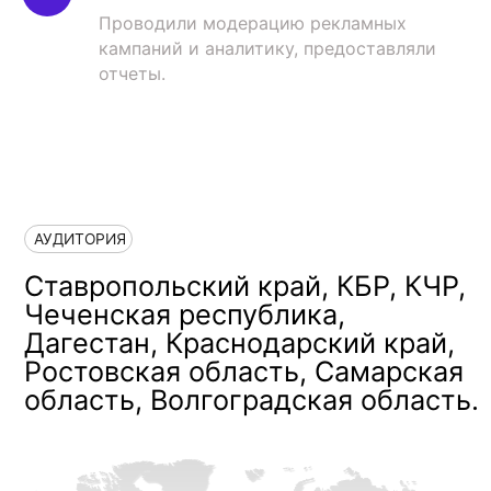
Проводили модерацию рекламных
кампаний и аналитику, предоставляли
отчеты.
РЕКЛАМНЫЕ
КАМПАНИИ
Рекламные кампании были
настроены на следующие
цели