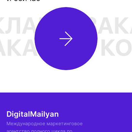
Связь
+7-918-770-31-
13
mailyanerene@yandex.ru
ОБСУДИТЬ ПРОЕКТ
Политика
конфиденциальности