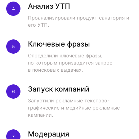
Анализ УТП
Проанализировали продукт санатория и
его УТП.
Ключевые фразы
Определили ключевые фразы,
по которым производится запрос
в поисковых выдачах.
АУДИТОРИЯ
Ставропольский край, КБР, КЧР,
Запуск компаний
Чеченская республика,
Дагестан, Краснодарский край,
Запустили рекламные текстово-
Ростовская область, Самарская
графические и медийные рекламные
область, Волгоградская область.
кампании.
Модерация