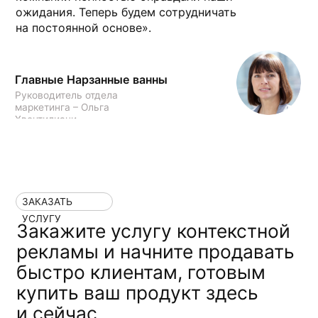
DigitalMailyan
Международное маркетинговое
агентство полного цикла по
продвижению малого и среднего
бизнеса
ОБЩЕСТВО С ОГРАНИЧЕННОЙ
Услуги
Агентство
ОТВЕТСТВЕННОСТЬЮ "ДИДЖИТАЛ МАИЛЯН"
ИНН 2632126530
SMM
О нас
ОГРН 1252600011597
Таргетированная
Кейсы
КПП 263201001
реклама
Контекстная
Контакты
реклама
Маркетинговое
Блог
сопровождение
Консультация
специалистов
Обучение
специалистов