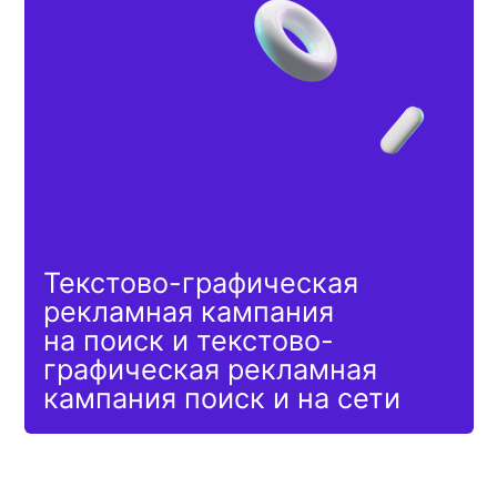
4867
267
Показы
CTR
62₽
ВСЕ
РЕЗУЛЬТАТЫ
Цена
клика
ОТЗЫВ