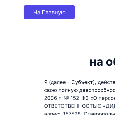
На Главную
на 
Я (далее - Субъект), дейст
свою полную дееспособност
2006 г. № 152-ФЗ «О пер
ОТВЕТСТВЕННОСТЬЮ «ДИДЖ
адрес: 357528, Ставропольск