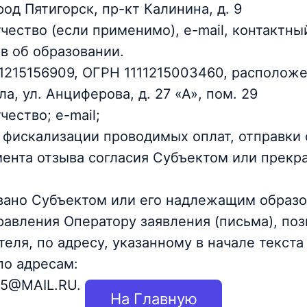
од Пятигорск, пр-кт Калинина, д. 9
тчество (если применимо), e-mail, контактн
в об образовании.
15156909, ОГРН 1111215003460, расположе
ла, ул. Анциферова, д. 27 «А», пом. 29
чество; e-mail;
 фискализации проводимых оплат, отправки 
мента отзыва согласия Субъектом или прекр
вано Субъектом или его надлежащим обра
равления Оператору заявления (письма), по
еля, по адресу, указанному в начале текста
по адресам:
25@MAIL.RU.
На Главную