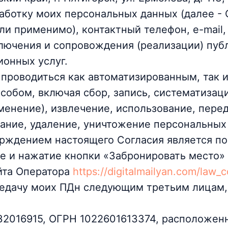
аботку моих персональных данных (далее - С
сли применимо), контактный телефон, e-mail
ключения и сопровождения (реализации) пуб
онных услуг.
проводиться как автоматизированным, так и
собом, включая сбор, запись, систематизац
менение), извлечение, использование, перед
вание, удаление, уничтожение персональных
рждением настоящего Согласия является по
е и нажатие кнопки «Забронировать место» 
йта Оператора
https://digitalmailyan.com/law_
редачу моих ПДн следующим третьим лицам
2016915, ОГРН 1022601613374, расположенн