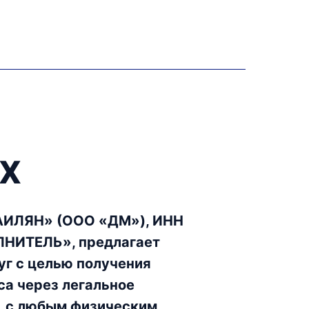
Х
ЛЯН» (ООО «ДМ»), ИНН
ЛНИТЕЛЬ», предлагает
уг с целью получения
са через легальное
, с любым физическим