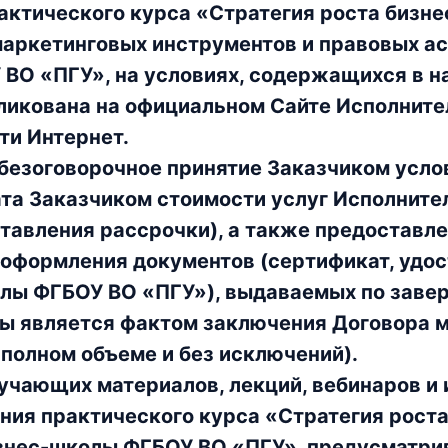
актического курса «Стратегия роста бизне
аркетинговых инструментов и правовых ас
 ВО «ПГУ», на условиях, содержащихся в 
ликована на официальном Сайте Исполните
ти Интернет.
 безоговорочное принятие Заказчиком усл
та Заказчиком стоимости услуг Исполните
ставления рассрочки), а также предоставл
 оформления документов (сертификат, удо
лы ФГБОУ ВО «ПГУ»), выдаваемых по заве
ы является фактом заключения Договора 
в полном объеме и без исключений).
бучающих материалов, лекций, вебинаров и
ния практического курса «Стратегия роста
изнес-школы ФГБОУ ВО «ПГУ», предусматри