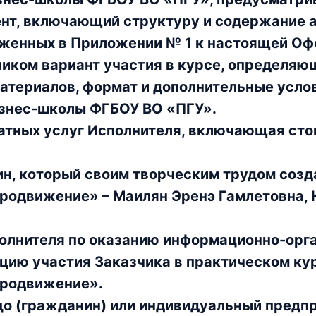
нт, включающий структуру и содержание а
оженных в Приложении № 1 к настоящей Оф
иком вариант участия в курсе, определяющ
атериалов, формат и дополнительные усло
изнес-школы ФГБОУ ВО «ПГУ».
латных услуг Исполнителя, включающая ст
ин, который своим творческим трудом созд
продвижение» – Маилян Эренэ Гамлетовна,
полнителя по оказанию информационно-орга
цию участия Заказчика в практическом ку
продвижение».
цо (гражданин) или индивидуальный предп