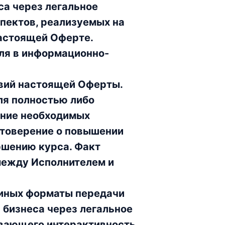
са через легальное
пектов, реализуемых на
настоящей Оферте.
ля в информационно-
овий настоящей Оферты.
ля полностью либо
ение необходимых
стоверение о повышении
ршению курса. Факт
между Исполнителем и
 иных форматы передачи
 бизнеса через легальное
вающего интерактивность.