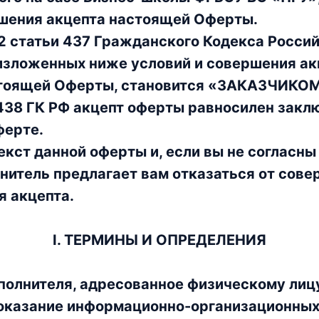
шения акцепта настоящей Оферты.
 2 статьи 437 Гражданского Кодекса Росси
 изложенных ниже условий и совершения акц
стоящей Оферты, становится «ЗАКАЗЧИКО
 438 ГК РФ акцепт оферты равносилен закл
ферте.
екст данной оферты и, если вы не согласны
итель предлагает вам отказаться от сове
я акцепта.
I. ТЕРМИНЫ И ОПРЕДЕЛЕНИЯ
олнителя, адресованное физическому лицу
оказание информационно-организационных 