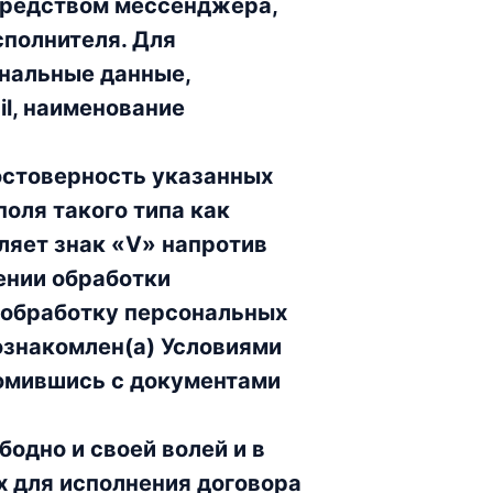
средством мессенджера,
сполнителя. Для
нальные данные,
il, наименование
остоверность указанных
оля такого типа как
ляет знак «V» напротив
ении обработки
а обработку персональных
 ознакомлен(а) Условиями
комившись с документами
одно и своей волей и в
х для исполнения договора