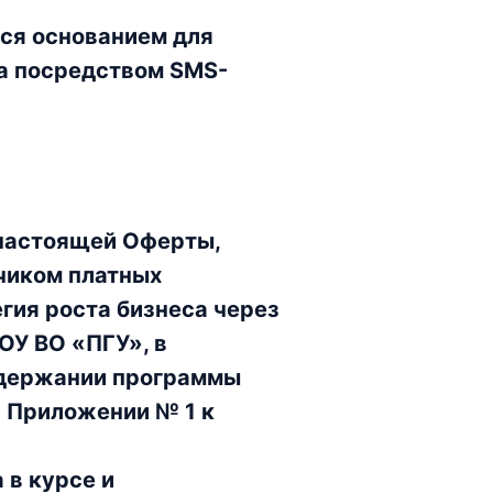
ся основанием для
ра посредством SMS-
 настоящей Оферты,
чиком платных
гия роста бизнеса через
ОУ ВО «ПГУ», в
одержании программы
в Приложении № 1 к
 в курсе и