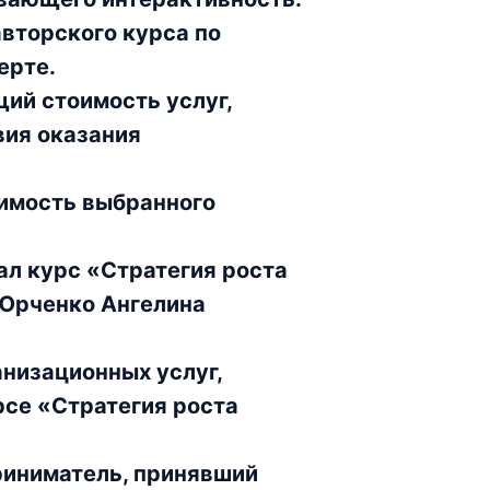
вторского курса по
ерте.
ий стоимость услуг,
вия оказания
оимость выбранного
ал курс «Стратегия роста
 Юрченко Ангелина
низационных услуг,
рсе «Стратегия роста
риниматель, принявший